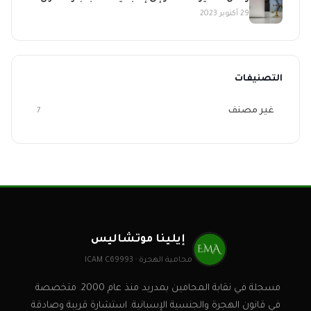
29 أكتوبر 2023
التصنيفات
غير مصنف
7
إيلينا موتشاليس
محامية الهجرة · ICAM C69993
مسجلة في نقابة المحامين بمدريد منذ عام 2000. متخصصة
في قانون الهجرة والجنسية الإسبانية. استشارة قريبة وصادقة