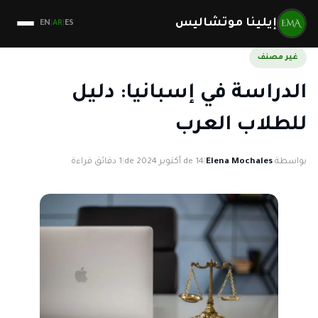
إيلينا موتشاليس
EN
AR
ES
|
|
غير مصنف
الدراسة في إسبانيا: دليل
للطلاب العرب
بواسطة
Elena Mochales
|
14 de أكتوبر de 2024
|
1 دقائق قراءة