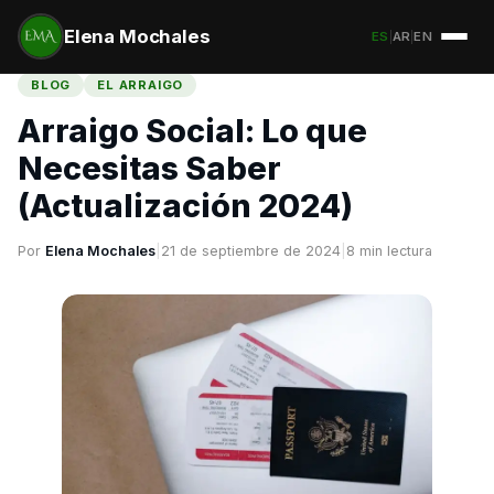
Elena Mochales
ES
|
AR
|
EN
BLOG
EL ARRAIGO
Arraigo Social: Lo que
Necesitas Saber
(Actualización 2024)
Por
Elena Mochales
|
21 de septiembre de 2024
|
8 min lectura