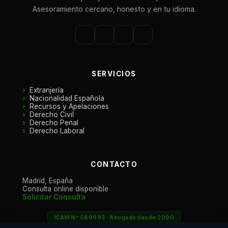
Asesoramiento cercano, honesto y en tu idioma.
SERVICIOS
Extranjería
Nacionalidad Española
Recursos y Apelaciones
Derecho Civil
Derecho Penal
Derecho Laboral
CONTACTO
Madrid, España
Consulta online disponible
×
Solicitar Consulta
Estamos renovando la web
ICAM Nº C69993 · Abogada desde 2000