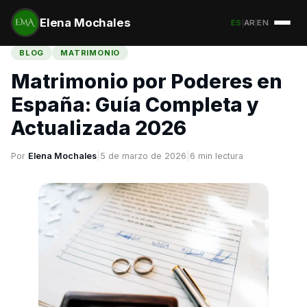
Elena Mochales
ES
|
AR
|
EN
BLOG
MATRIMONIO
Matrimonio por Poderes en
España: Guía Completa y
Actualizada 2026
Por
Elena Mochales
|
5 de marzo de 2026
|
6 min lectura