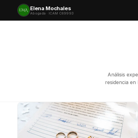
Elena Mochales
Abogada · ICAM C69993
Análisis expe
residencia e