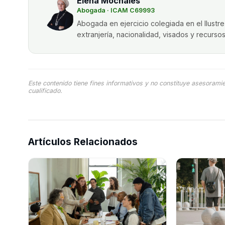
Elena Mochales
Abogada · ICAM C69993
Abogada en ejercicio colegiada en el Ilust
extranjería, nacionalidad, visados y recurso
Este contenido tiene fines informativos y no constituye asesorami
cualificado.
Artículos Relacionados