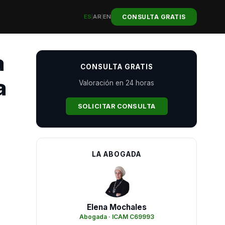
CONSULTA GRATIS
ES
|
AR
|
EN
a
CONSULTA GRATIS
a
Valoración en 24 horas
SOLICITAR CONSULTA
LA ABOGADA
Elena Mochales
Abogada · ICAM C69993