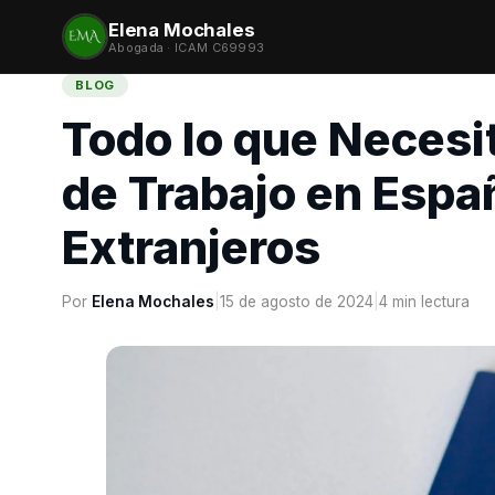
Elena Mochales
Abogada · ICAM C69993
BLOG
Todo lo que Necesi
de Trabajo en Espa
Extranjeros
Por
Elena Mochales
|
15 de agosto de 2024
|
4 min lectura