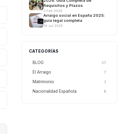
2026: Guía Completa de
Requisitos y Plazos
3 Feb 2026
Arraigo social en España 2025:
guía legal completa
19 Jul 2025
CATEGORÍAS
BLOG
37
El Arraigo
7
Matrimonio
2
Nacionalidad Española
8